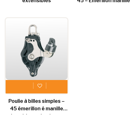
extensibles
45 – Emerillon manille
Poulie à billes simples –
45 émerillon é manille
ringet taquet coinceur