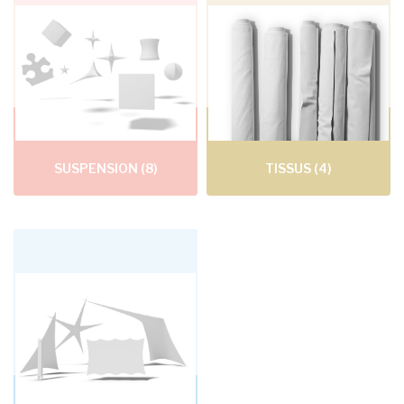
SUSPENSION
(8)
TISSUS
(4)