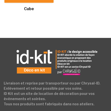
produit
produit
produit
a
Cube
plusieurs
variations.
Les
options
peuvent
être
choisies
sur
la
page
du
produit
Livraison et reprise par transporteur ou par Chrysal-ID.
Enlèvement et retour possible par vos soins.
ID Kit est un site de location de décoration pour vos
événements et soirées.
Tous nos produits sont fabriqués dans nos ateliers.