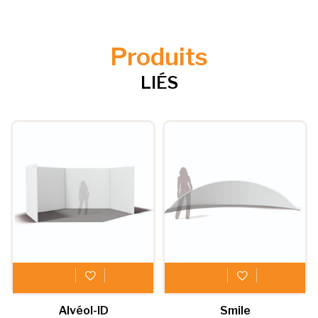
Produits
LIÉS
Ce
Ce
produit
produit
a
a
Alvéol-ID
Smile