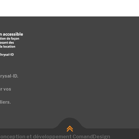
rysal-ID.
ur vos
iers.
. Conception et développement ComandDesign